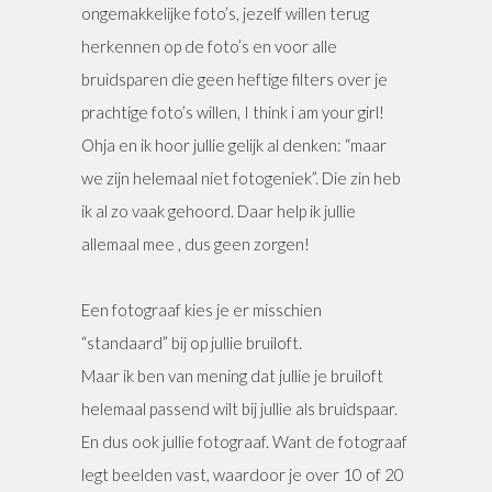
ongemakkelijke foto’s, jezelf willen terug
herkennen op de foto’s en voor alle
bruidsparen die geen heftige filters over je
prachtige foto’s willen, I think i am your girl!
Ohja en ik hoor jullie gelijk al denken: “maar
we zijn helemaal niet fotogeniek”. Die zin heb
ik al zo vaak gehoord. Daar help ik jullie
allemaal mee , dus geen zorgen!
Een fotograaf kies je er misschien
“standaard” bij op jullie bruiloft.
Maar ik ben van mening dat jullie je bruiloft
helemaal passend wilt bij jullie als bruidspaar.
En dus ook jullie fotograaf. Want de fotograaf
legt beelden vast, waardoor je over 10 of 20