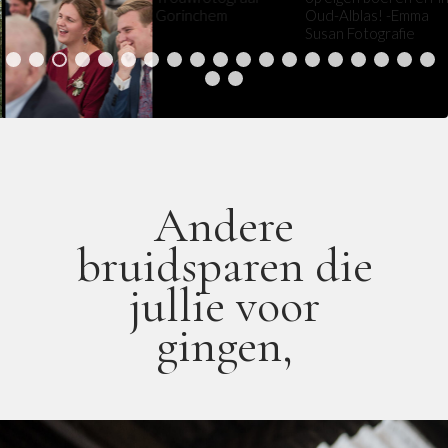
0
1
2
3
4
5
6
7
8
9
0
1
Andere
bruidsparen die
jullie voor
gingen,