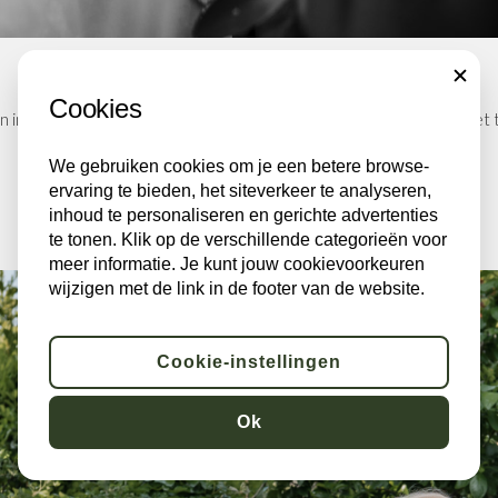
Trouwen in Kasteel Dussen – Herfst Bruiloft
CLOSE
Cookies
in de herfst/winter? De bruid haar antwoord was daarop: Je weet 
koud word en...
We gebruiken cookies om je een betere browse-
ervaring te bieden, het siteverkeer te analyseren,
Meer informatie
inhoud te personaliseren en gerichte advertenties
te tonen. Klik op de verschillende categorieën voor
meer informatie. Je kunt jouw cookievoorkeuren
wijzigen met de link in de footer van de website.
Cookie-instellingen
Ok