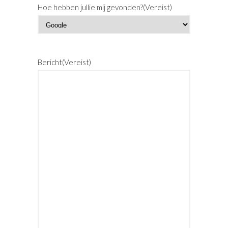
m
r
Hoe hebben jullie mij gevonden?
(Vereist)
n
a
a
Bericht
(Vereist)
m