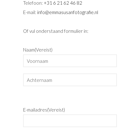
Telefoon:
+31 6 21 62 46 82
E-mail:
info@emmasusanfotografie.nl
Of vul onderstaand formulier in:
Naam
(Vereist)
V
o
o
A
r
c
E-mailadres
(Vereist)
n
h
a
t
a
e